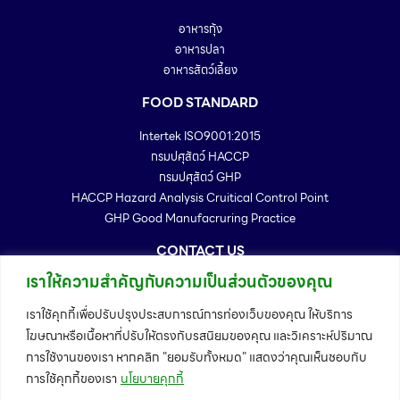
อาหารกุ้ง
อาหารปลา
อาหารสัตว์เลี้ยง
FOOD STANDARD
Intertek ISO9001:2015
กรมปศุสัตว์ HACCP
กรมปศุสัตว์ GHP
HACCP Hazard Analysis Cruitical Control Point
GHP Good Manufacruring Practice
CONTACT US
เราให้ความสำคัญกับความเป็นส่วนตัวของคุณ
99/88 หมู่ 2 ตำบล นาโคก อำเภอเมืองสมุทรสาคร จังหวัดสมุทรสาคร
74000
เราใช้คุกกี้เพื่อปรับปรุงประสบการณ์การท่องเว็บของคุณ ให้บริการ
Telephone : 034-886167 - 72
โฆษณาหรือเนื้อหาที่ปรับให้ตรงกับรสนิยมของคุณ และวิเคราะห์ปริมาณ
Fax : 034-886173
การใช้งานของเรา หากคลิก "ยอมรับทั้งหมด" แสดงว่าคุณเห็นชอบกับ
Email : info@trffeedmill.com
การใช้คุกกี้ของเรา
นโยบายคุกกี้
MAP