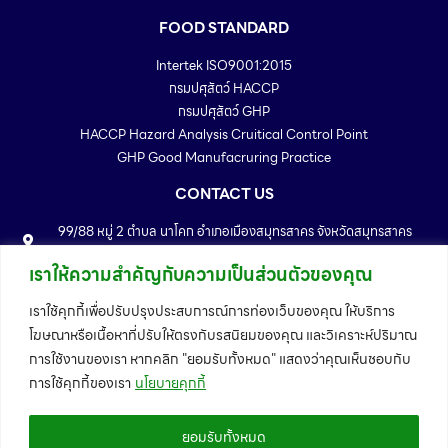
FOOD STANDARD
Intertek ISO9001:2015
กรมปศุสัตว์ HACCP
กรมปศุสัตว์ GHP
HACCP Hazard Analysis Cruitical Control Point
GHP Good Manufacruring Practice
CONTACT US
99/88 หมู่ 2 ตำบล นาโคก อำเภอเมืองสมุทรสาคร จังหวัดสมุทรสาคร
74000
เราให้ความสำคัญกับความเป็นส่วนตัวของคุณ
Telephone : 034-886167 - 72
Fax : 034-886173
เราใช้คุกกี้เพื่อปรับปรุงประสบการณ์การท่องเว็บของคุณ ให้บริการ
Email : info@trffeedmill.com
โฆษณาหรือเนื้อหาที่ปรับให้ตรงกับรสนิยมของคุณ และวิเคราะห์ปริมาณ
MAP
การใช้งานของเรา หากคลิก "ยอมรับทั้งหมด" แสดงว่าคุณเห็นชอบกับ
การใช้คุกกี้ของเรา
นโยบายคุกกี้
ยอมรับทั้งหมด