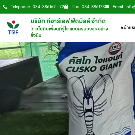
Telephone : 034-886167 - 72
Fax : 034-886173
Email : info
บริษัท ทีอาร์เอฟ ฟีดมิลล์ จำกัด
หน้าแร
ก้าวไปกับเพื่อนที่รู้ใจ แบบครบวงจร อย่าง
ยั่งยืน