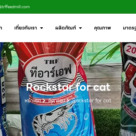
@trffeedmill.com
ก
เกี่ยวกับเรา
ผลิตภัณฑ์
คุณภาพ
มาตร
Rockstar for cat
หน้าแรก
กิจกรรม
Rockstar for cat