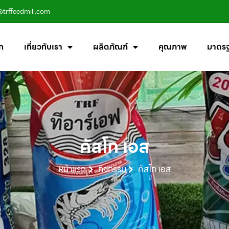
@trffeedmill.com
ก
เกี่ยวกับเรา
ผลิตภัณฑ์
คุณภาพ
มาตร
คัสโก เอส
หน้าแรก
กิจกรรม
คัสโก เอส