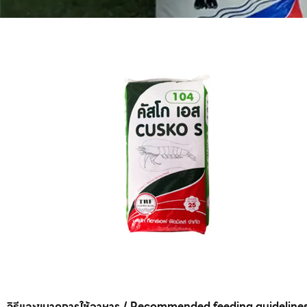
วิธีและขนาดการใช้อาหาร / Recommended feeding guideline