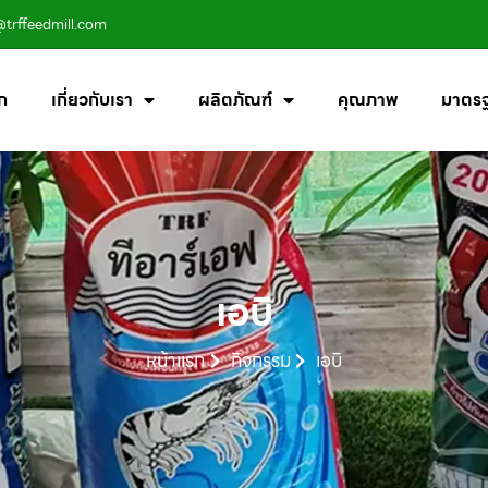
@trffeedmill.com
ก
เกี่ยวกับเรา
ผลิตภัณฑ์
คุณภาพ
มาตร
เอบิ
หน้าแรก
กิจกรรม
เอบิ