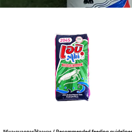
วิธีและขนาดการใช้อาหาร / Recommended feeding guideline