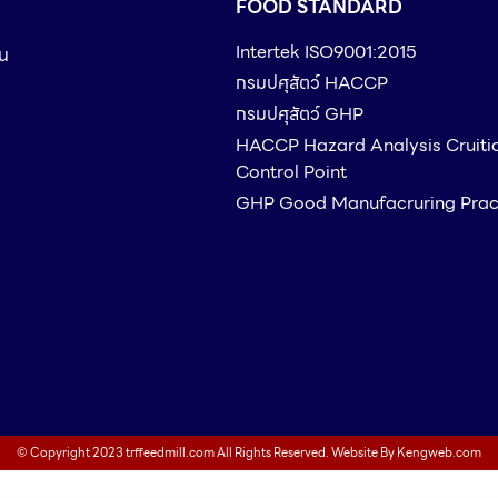
FOOD STANDARD
Intertek ISO9001:2015
ืน
กรมปศุสัตว์ HACCP
กรมปศุสัตว์ GHP
HACCP Hazard Analysis Cruiti
Control Point
GHP Good Manufacruring Prac
© Copyright 2023 trffeedmill.com All Rights Reserved. Website By
Kengweb.com