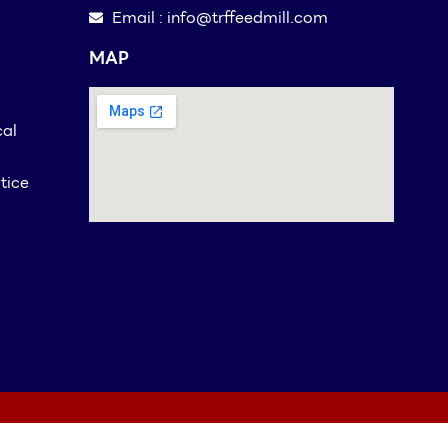
Email : info@trffeedmill.com
MAP
cal
tice