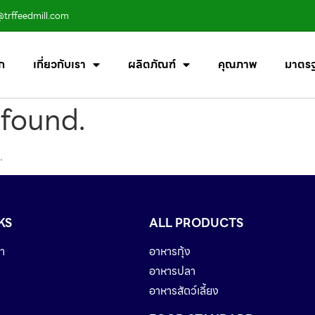
@trffeedmill.com
ก
เกี่ยวกับเรา
ผลิตภัณฑ์
คุณภาพ
มาตร
 found.
.
KS
ALL PRODUCTS
า
อาหารกุ้ง
อาหารปลา
อาหารสัตว์เลี้ยง