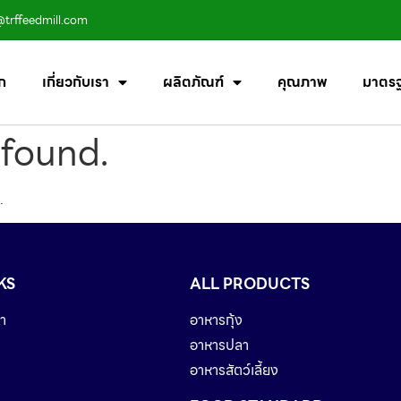
@trffeedmill.com
ก
เกี่ยวกับเรา
ผลิตภัณฑ์
คุณภาพ
มาตร
 found.
.
KS
ALL PRODUCTS
า
อาหารกุ้ง
อาหารปลา
อาหารสัตว์เลี้ยง