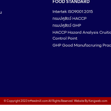
FOOD STANDARD
Intertek ISO9001:2015
ืน
กรมปศุสัตว์ HACCP
กรมปศุสัตว์ GHP
HACCP Hazard Analysis Cruiti
Control Point
GHP Good Manufacruring Prac
© Copyright 2023 trffeedmill.com All Rights Reserved. Website By
Kengweb.com