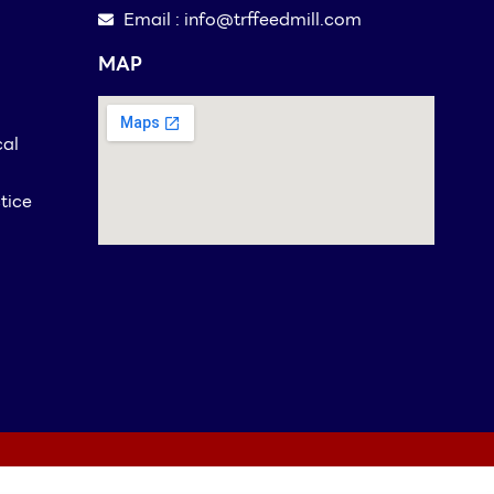
Email : info@trffeedmill.com
MAP
cal
tice