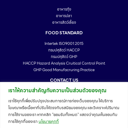
อาหารกุ้ง
อาหารปลา
อาหารสัตว์เลี้ยง
FOOD STANDARD
Intertek ISO9001:2015
กรมปศุสัตว์ HACCP
กรมปศุสัตว์ GHP
HACCP Hazard Analysis Cruitical Control Point
GHP Good Manufacruring Practice
CONTACT US
เราให้ความสำคัญกับความเป็นส่วนตัวของคุณ
99/88 หมู่ 2 ตำบล นาโคก อำเภอเมืองสมุทรสาคร จังหวัดสมุทรสาคร
74000
เราใช้คุกกี้เพื่อปรับปรุงประสบการณ์การท่องเว็บของคุณ ให้บริการ
Telephone : 034-886167 - 72
โฆษณาหรือเนื้อหาที่ปรับให้ตรงกับรสนิยมของคุณ และวิเคราะห์ปริมาณ
Fax : 034-886173
การใช้งานของเรา หากคลิก "ยอมรับทั้งหมด" แสดงว่าคุณเห็นชอบกับ
Email : info@trffeedmill.com
การใช้คุกกี้ของเรา
นโยบายคุกกี้
MAP