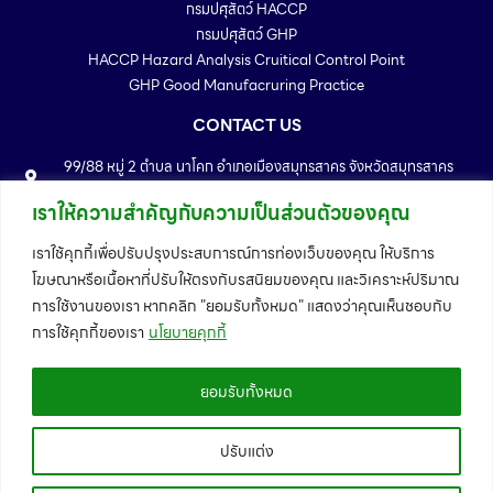
กรมปศุสัตว์ HACCP
กรมปศุสัตว์ GHP
HACCP Hazard Analysis Cruitical Control Point
GHP Good Manufacruring Practice
CONTACT US
99/88 หมู่ 2 ตำบล นาโคก อำเภอเมืองสมุทรสาคร จังหวัดสมุทรสาคร
74000
เราให้ความสำคัญกับความเป็นส่วนตัวของคุณ
Telephone : 034-886167 - 72
Fax : 034-886173
เราใช้คุกกี้เพื่อปรับปรุงประสบการณ์การท่องเว็บของคุณ ให้บริการ
Email : info@trffeedmill.com
โฆษณาหรือเนื้อหาที่ปรับให้ตรงกับรสนิยมของคุณ และวิเคราะห์ปริมาณ
MAP
การใช้งานของเรา หากคลิก "ยอมรับทั้งหมด" แสดงว่าคุณเห็นชอบกับ
การใช้คุกกี้ของเรา
นโยบายคุกกี้
ยอมรับทั้งหมด
ปรับแต่ง