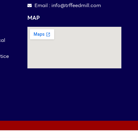
Email : info@trffeedmill.com
MAP
cal
tice