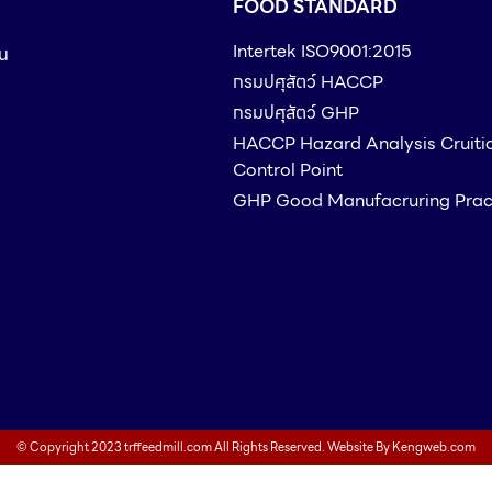
FOOD STANDARD
Intertek ISO9001:2015
ืน
กรมปศุสัตว์ HACCP
กรมปศุสัตว์ GHP
HACCP Hazard Analysis Cruiti
Control Point
GHP Good Manufacruring Prac
© Copyright 2023 trffeedmill.com All Rights Reserved. Website By
Kengweb.com