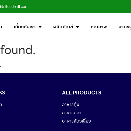
@trffeedmill.com
ก
เกี่ยวกับเรา
ผลิตภัณฑ์
คุณภาพ
มาตร
 found.
.
KS
ALL PRODUCTS
า
อาหารกุ้ง
อาหารปลา
อาหารสัตว์เลี้ยง