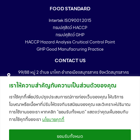
FOOD STANDARD
Intertek ISO9001:2015
กรมปศุสัตว์ HACCP
กรมปศุสัตว์ GHP
HACCP Hazard Analysis Cruitical Control Point
GHP Good Manufacruring Practice
CONTACT US
99/88 หมู่ 2 ตำบล นาโคก อำเภอเมืองสมุทรสาคร จังหวัดสมุทรสาคร
74000
เราให้ความสำคัญกับความเป็นส่วนตัวของคุณ
Telephone : 034-886167 - 72
Fax : 034-886173
เราใช้คุกกี้เพื่อปรับปรุงประสบการณ์การท่องเว็บของคุณ ให้บริการ
Email : info@trffeedmill.com
โฆษณาหรือเนื้อหาที่ปรับให้ตรงกับรสนิยมของคุณ และวิเคราะห์ปริมาณ
MAP
การใช้งานของเรา หากคลิก "ยอมรับทั้งหมด" แสดงว่าคุณเห็นชอบกับ
การใช้คุกกี้ของเรา
นโยบายคุกกี้
ยอมรับทั้งหมด